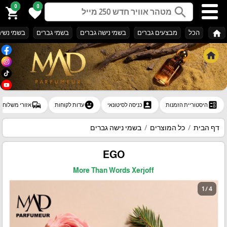
0
0
search
shopping_cart
favorite
home
הכל
מבצעים גברים
בשמי נישה גברים
בשמי גברים
בשמי נשי
commute
emoji_emotions
account_box
ballot
היסטוריית הזמנות
כניסה לסיטונאי
עדות לקוחות
אזורי משלוח
דף הבית
כל המוצרים
בשמי נישה גברים
EGO
More Than Words Xerjoff
1 / 4