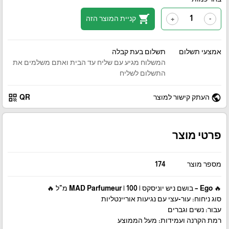
shopping_cart
קניית המוצר הזה
+
-
אמצעי תשלום
תשלום בעת קבלה
המשלוח מגיע עם שליח עד הבית ואתם משלמים את
התשלום לשליח
qr_code
public
העתק קישור למוצר
QR
פרטי מוצר
מספר מוצר
174
🔥 Ego – בושם ניש יוניסקס | MAD Parfumeur | 100 מ"ל 🔥
סוג ניחוח: עור-עצי עם נגיעות אוריינטליות
עבור: נשים וגברים
רמת הקרנה ועמידות: מעל הממוצע