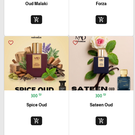
Oud Malaki
Forza
add_shopping_cart
add_shopping_cart
favorite_border
favorite_border
₪
₪
300
300
Spice Oud
Sateen Oud
add_shopping_cart
add_shopping_cart