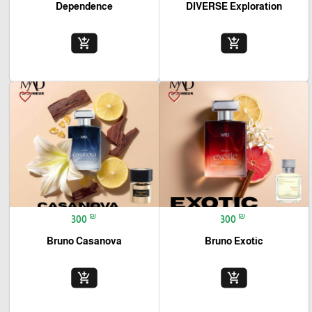
Dependence
DIVERSE Exploration
add_shopping_cart
add_shopping_cart
favorite_border
favorite_border
₪
₪
300
300
Bruno Casanova
Bruno Exotic
add_shopping_cart
add_shopping_cart