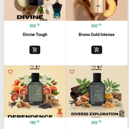
₪
₪
300
300
Divine Tough
Bruno Gold Intense
add_shopping_cart
add_shopping_cart
favorite_border
favorite_border
₪
₪
190
300