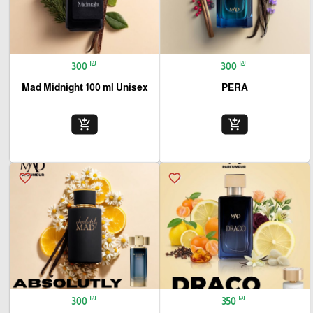
₪
₪
300
300
Mad Midnight 100 ml Unisex
PERA
add_shopping_cart
add_shopping_cart
favorite_border
favorite_border
₪
₪
300
350