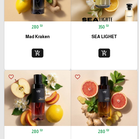
₪
₪
280
350
Mad Kraken
SEA LIGHET
add_shopping_cart
add_shopping_cart
favorite_border
favorite_border
₪
₪
280
280