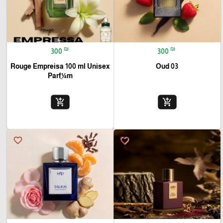
₪
₪
300
300
Rouge Empreisa 100 ml Unisex
Oud 03
Parfֳ¼m
add_shopping_cart
add_shopping_cart
favorite_border
favorite_border