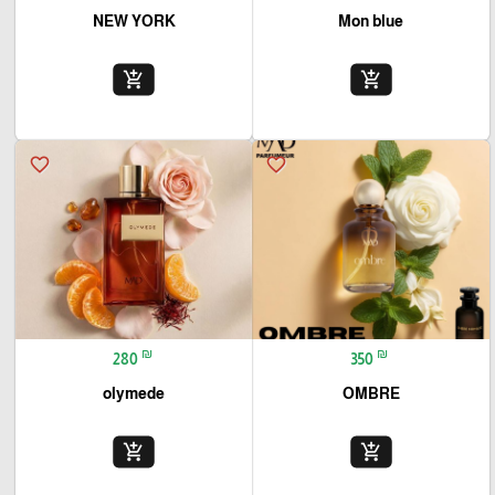
NEW YORK
Mon blue
add_shopping_cart
add_shopping_cart
favorite_border
favorite_border
₪
₪
280
350
olymede
OMBRE
add_shopping_cart
add_shopping_cart