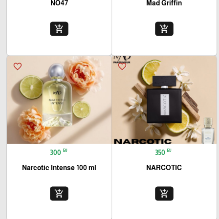
NO47
Mad Griffin
add_shopping_cart
add_shopping_cart
favorite_border
favorite_border
₪
₪
300
350
Narcotic Intense 100 ml
NARCOTIC
add_shopping_cart
add_shopping_cart