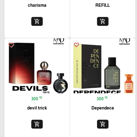
charisma
REFILL
add_shopping_cart
add_shopping_cart
favorite_border
favorite_border
₪
₪
300
300
devil trick
Dependece
add_shopping_cart
add_shopping_cart