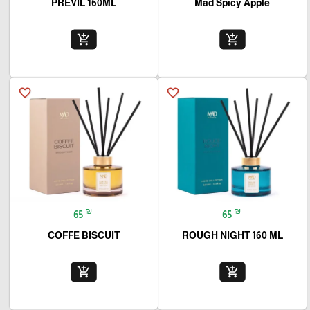
PREVIL 160ML
Mad Spicy Apple
add_shopping_cart
add_shopping_cart
favorite_border
favorite_border
₪
₪
65
65
COFFE BISCUIT
ROUGH NIGHT 160 ML
add_shopping_cart
add_shopping_cart