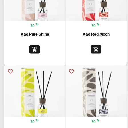
₪
₪
30
30
Mad Pure Shine
Mad Red Moon
add_shopping_cart
add_shopping_cart
favorite_border
favorite_border
₪
₪
30
30