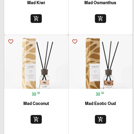
Mad Kiwi
Mad Osmanthus
add_shopping_cart
add_shopping_cart
favorite_border
favorite_border
₪
₪
30
30
Mad Coconut
Mad Exotic Oud
add_shopping_cart
add_shopping_cart