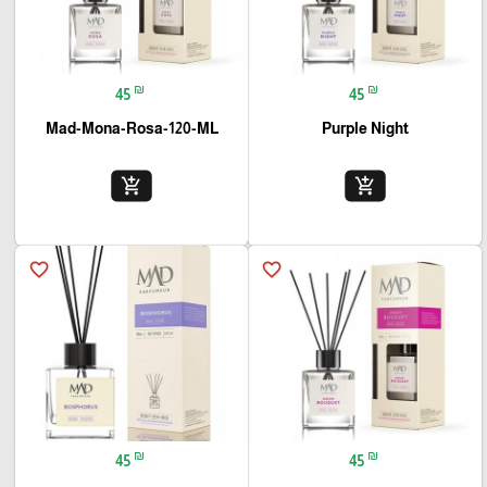
₪
₪
45
45
Mad-Mona-Rosa-120-ML
Purple Night
add_shopping_cart
add_shopping_cart
favorite_border
favorite_border
₪
₪
45
45