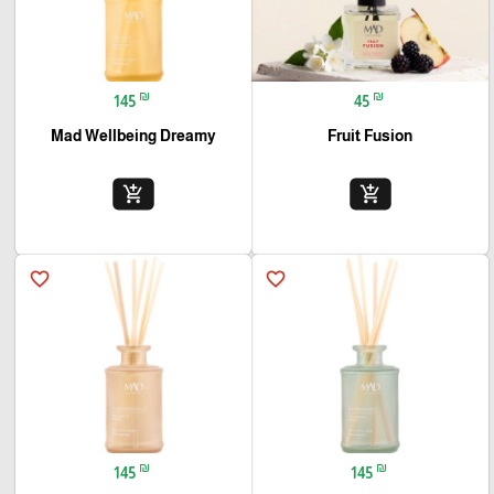
₪
₪
145
45
Mad Wellbeing Dreamy
Fruit Fusion
add_shopping_cart
add_shopping_cart
favorite_border
favorite_border
₪
₪
145
145