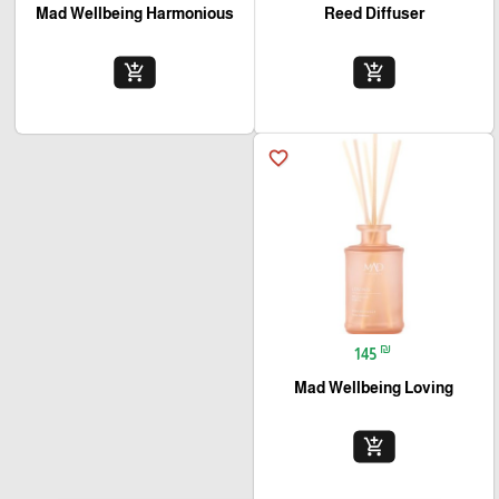
Mad Wellbeing Harmonious
Reed Diffuser
add_shopping_cart
add_shopping_cart
favorite_border
₪
145
Mad Wellbeing Loving
add_shopping_cart