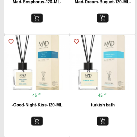
-Mad-Bosphorus-120-ML
-Mad-Dream-Buquet-120-ML
add_shopping_cart
add_shopping_cart
favorite_border
favorite_border
₪
₪
45
45
Good-Night-Kiss-120-ML-
turkish bath
add_shopping_cart
add_shopping_cart