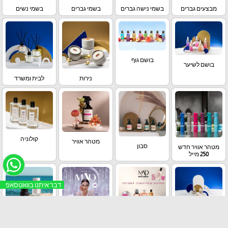
מבצעים גברים
בשמי נישה גברים
בשמי גברים
בשמי נשים
בושם גוף
בושם לשיער
נירות
לבית ומשרד
קולוניה
מטהר אוויר
סבון
מטהר אוויר חדש
250 מייל
דבר איתנו בוואטסאפ
לרכב
מבצעים נשים
בשמי נישה נשים
Prestige