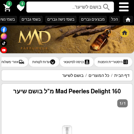
0
0
search
shopping_cart
favorite
home
הכל
מבצעים גברים
בשמי נישה גברים
בשמי גברים
בשמי נשי
commute
emoji_emotions
account_box
ballot
היסטוריית הזמנות
כניסה לסיטונאי
עדות לקוחות
אזורי משלוח
דף הבית
כל המוצרים
בושם לשיער
Mad Peerles Delight 160 מ"ל בושם שיער
1 / 1