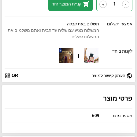
shopping_cart
קניית המוצר הזה
+
-
אמצעי תשלום
תשלום בעת קבלה
המשלוח מגיע עם שליח עד הבית ואתם משלמים את
התשלום לשליח
לקנות ביחד
add
qr_code
public
העתק קישור למוצר
QR
פרטי מוצר
מספר מוצר
609