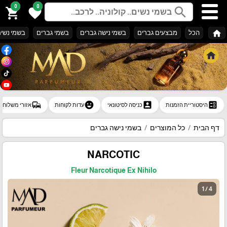
0
0
search
shopping_cart
favorite
home
הכל
מבצעים גברים
בשמי נישה גברים
בשמי גברים
בשמי נשי
commute
emoji_emotions
account_box
ballot
היסטוריית הזמנות
כניסה לסיטונאי
עדות לקוחות
אזורי משלוח
דף הבית
כל המוצרים
בשמי נישה גברים
NARCOTIC
Fleur Narcotique Ex Nihilo
1 / 4