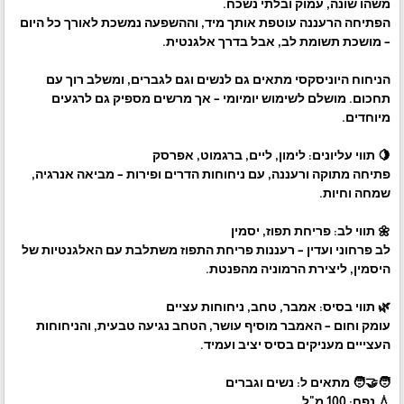
משהו שונה, עמוק ובלתי נשכח.
הפתיחה הרעננה עוטפת אותך מיד, וההשפעה נמשכת לאורך כל היום
– מושכת תשומת לב, אבל בדרך אלגנטית.
הניחוח היוניסקסי מתאים גם לנשים וגם לגברים, ומשלב רוך עם
תחכום. מושלם לשימוש יומיומי – אך מרשים מספיק גם לרגעים
מיוחדים.
🍋 תווי עליונים: לימון, ליים, ברגמוט, אפרסק
פתיחה מתוקה ורעננה, עם ניחוחות הדרים ופירות – מביאה אנרגיה,
שמחה וחיות.
🌼 תווי לב: פריחת תפוז, יסמין
לב פרחוני ועדין – רעננות פריחת התפוז משתלבת עם האלגנטיות של
היסמין, ליצירת הרמוניה מהפנטת.
🌿 תווי בסיס: אמבר, טחב, ניחוחות עציים
עומק וחום – האמבר מוסיף עושר, הטחב נגיעה טבעית, והניחוחות
העצייים מעניקים בסיס יציב ועמיד.
🧑‍🤝‍🧑 מתאים ל: נשים וגברים
💧 נפח: 100 מ"ל