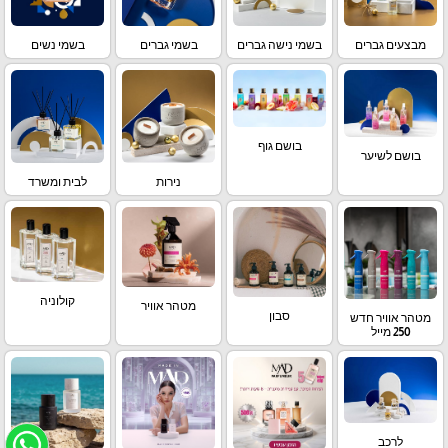
מבצעים גברים
בשמי נישה גברים
בשמי גברים
בשמי נשים
בושם גוף
בושם לשיער
נירות
לבית ומשרד
קולוניה
מטהר אוויר
סבון
מטהר אוויר חדש
250 מייל
לרכב